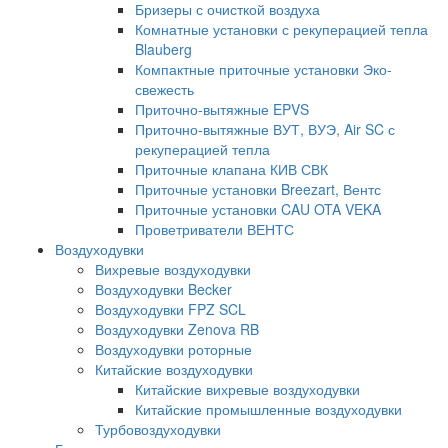
Бризеры с очисткой воздуха
Комнатные установки с рекуперацией тепла
Blauberg
Компактные приточные установки Эко-
свежесть
Приточно-вытяжные EPVS
Приточно-вытяжные ВУТ, ВУЭ, Air SC с
рекуперацией тепла
Приточные клапана КИВ СВК
Приточные установки Breezart, Вентс
Приточные установки CAU OTA VEKA
Проветриватели ВЕНТС
Воздуходувки
Вихревые воздуходувки
Воздуходувки Becker
Воздуходувки FPZ SCL
Воздуходувки Zenova RB
Воздуходувки роторные
Китайские воздуходувки
Китайские вихревые воздуходувки
Китайские промышленные воздуходувки
Турбовоздуходувки