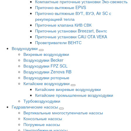
Компактные приточные установки Эко-свежесть
Приточно-вытяжные EPVS
Приточно-вытяжные ВУТ, ВУЭ, Air SC с
рекуперацией тепла
Приточные клапана КИВ СВК
Приточные установки Breezart, Вентс
Приточные установки CAU OTA VEKA
Проветриватели ВЕНТС
Воздуходувки
Вихревые воздуходувки
Воздуходувки Becker
Воздуходувки FPZ SCL
Воздуходувки Zenova RB
Воздуходувки роторные
Китайские воздуходувки
Китайские вихревые воздуходувки
Китайские промышленные воздуходувки
Турбовоздуходувки
Гидравлические насосы
Вертикальные многоступенчатые насосы
Консольные насосы
Погружные насосы
Центробежные насосы