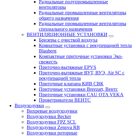
Радиальные полупромышленные
вентиляторы
Радиальные промышленные вентиляторы
общего назначения
Радиальные промышленные вентиляторы
специального назначения
ВЕНТИЛЯЦИОННЫЕ УСТАНОВКИ
Бризеры с очисткой воздуха
Комнатные установки с рекуперацией тепла
Blauberg
Компактные приточные установки Эко-
свежесть
Приточно-вытяжные EPVS
Приточно-вытяжные ВУТ, ВУЭ, Air SC с
рекуперацией тепла
Приточные клапана КИВ СВК
Приточные установки Breezart, Вентс
Приточные установки CAU OTA VEKA
Проветриватели ВЕНТС
Воздуходувки
Вихревые воздуходувки
Воздуходувки Becker
Воздуходувки FPZ SCL
Воздуходувки Zenova RB
Воздуходувки роторные