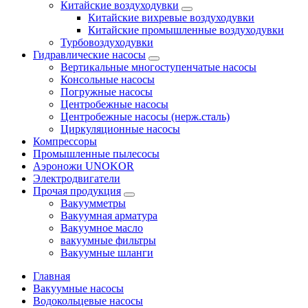
Китайские воздуходувки
Китайские вихревые воздуходувки
Китайские промышленные воздуходувки
Турбовоздуходувки
Гидравлические насосы
Вертикальные многоступенчатые насосы
Консольные насосы
Погружные насосы
Центробежные насосы
Центробежные насосы (нерж.сталь)
Циркуляционные насосы
Компрессоры
Промышленные пылесосы
Аэроножи UNOKOR
Электродвигатели
Прочая продукция
Вакуумметры
Вакуумная арматура
Вакуумное масло
вакуумные фильтры
Вакуумные шланги
Главная
Вакуумные насосы
Водокольцевые насосы