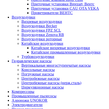
Приточные установки Breezart, Вентс
Приточные установки CAU OTA VEKA
Проветриватели ВЕНТС
Воздуходувки
Вихревые воздуходувки
Воздуходувки Becker
Воздуходувки FPZ SCL
Воздуходувки Zenova RB
Воздуходувки роторные
Китайские воздуходувки
Китайские вихревые воздуходувки
Китайские промышленные воздуходувки
Турбовоздуходувки
Гидравлические насосы
Вертикальные многоступенчатые насосы
Консольные насосы
Погружные насосы
Центробежные насосы
Центробежные насосы (нерж.сталь)
Циркуляционные насосы
Компрессоры
Промышленные пылесосы
Аэроножи UNOKOR
Электродвигатели