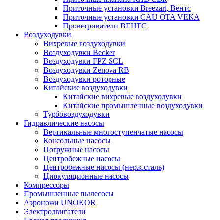
Приточные установки Breezart, Вентс
Приточные установки CAU OTA VEKA
Проветриватели ВЕНТС
Воздуходувки
Вихревые воздуходувки
Воздуходувки Becker
Воздуходувки FPZ SCL
Воздуходувки Zenova RB
Воздуходувки роторные
Китайские воздуходувки
Китайские вихревые воздуходувки
Китайские промышленные воздуходувки
Турбовоздуходувки
Гидравлические насосы
Вертикальные многоступенчатые насосы
Консольные насосы
Погружные насосы
Центробежные насосы
Центробежные насосы (нерж.сталь)
Циркуляционные насосы
Компрессоры
Промышленные пылесосы
Аэроножи UNOKOR
Электродвигатели