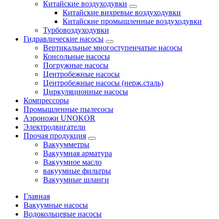
Китайские воздуходувки
Китайские вихревые воздуходувки
Китайские промышленные воздуходувки
Турбовоздуходувки
Гидравлические насосы
Вертикальные многоступенчатые насосы
Консольные насосы
Погружные насосы
Центробежные насосы
Центробежные насосы (нерж.сталь)
Циркуляционные насосы
Компрессоры
Промышленные пылесосы
Аэроножи UNOKOR
Электродвигатели
Прочая продукция
Вакуумметры
Вакуумная арматура
Вакуумное масло
вакуумные фильтры
Вакуумные шланги
Главная
Вакуумные насосы
Водокольцевые насосы