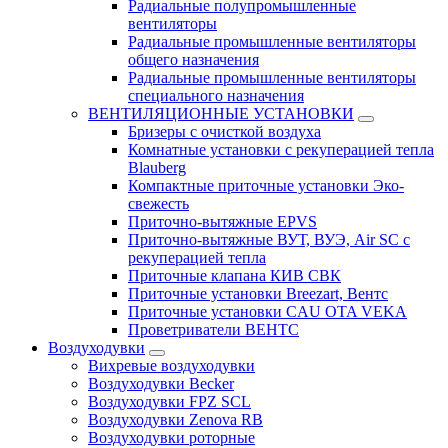
Радиальные полупромышленные
вентиляторы
Радиальные промышленные вентиляторы
общего назначения
Радиальные промышленные вентиляторы
специального назначения
ВЕНТИЛЯЦИОННЫЕ УСТАНОВКИ
Бризеры с очисткой воздуха
Комнатные установки с рекуперацией тепла
Blauberg
Компактные приточные установки Эко-
свежесть
Приточно-вытяжные EPVS
Приточно-вытяжные ВУТ, ВУЭ, Air SC с
рекуперацией тепла
Приточные клапана КИВ СВК
Приточные установки Breezart, Вентс
Приточные установки CAU OTA VEKA
Проветриватели ВЕНТС
Воздуходувки
Вихревые воздуходувки
Воздуходувки Becker
Воздуходувки FPZ SCL
Воздуходувки Zenova RB
Воздуходувки роторные