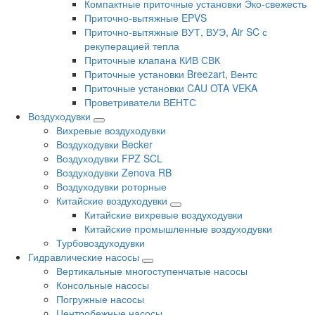
Компактные приточные установки Эко-свежесть
Приточно-вытяжные EPVS
Приточно-вытяжные ВУТ, ВУЭ, Air SC с
рекуперацией тепла
Приточные клапана КИВ СВК
Приточные установки Breezart, Вентс
Приточные установки CAU OTA VEKA
Проветриватели ВЕНТС
Воздуходувки
Вихревые воздуходувки
Воздуходувки Becker
Воздуходувки FPZ SCL
Воздуходувки Zenova RB
Воздуходувки роторные
Китайские воздуходувки
Китайские вихревые воздуходувки
Китайские промышленные воздуходувки
Турбовоздуходувки
Гидравлические насосы
Вертикальные многоступенчатые насосы
Консольные насосы
Погружные насосы
Центробежные насосы