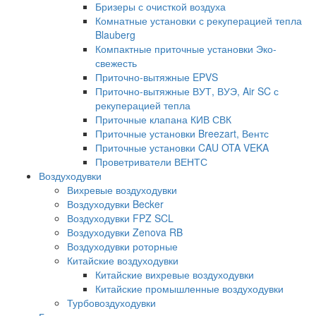
Бризеры с очисткой воздуха
Комнатные установки с рекуперацией тепла
Blauberg
Компактные приточные установки Эко-
свежесть
Приточно-вытяжные EPVS
Приточно-вытяжные ВУТ, ВУЭ, Air SC с
рекуперацией тепла
Приточные клапана КИВ СВК
Приточные установки Breezart, Вентс
Приточные установки CAU OTA VEKA
Проветриватели ВЕНТС
Воздуходувки
Вихревые воздуходувки
Воздуходувки Becker
Воздуходувки FPZ SCL
Воздуходувки Zenova RB
Воздуходувки роторные
Китайские воздуходувки
Китайские вихревые воздуходувки
Китайские промышленные воздуходувки
Турбовоздуходувки