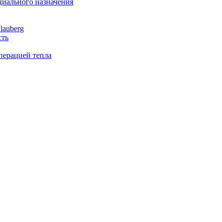
иального назначения
lauberg
сть
перацией тепла