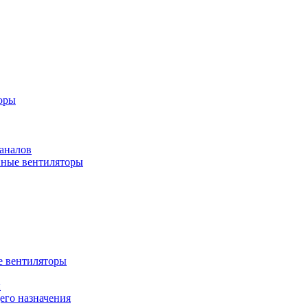
оры
аналов
ные вентиляторы
 вентиляторы
ы
го назначения