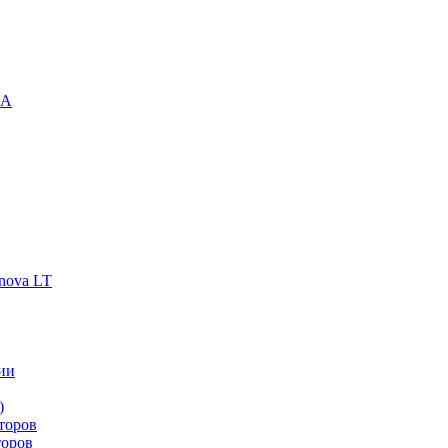
-A
nova LT
ии
)
торов
торов