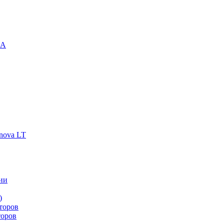
-A
nova LT
ии
)
торов
торов