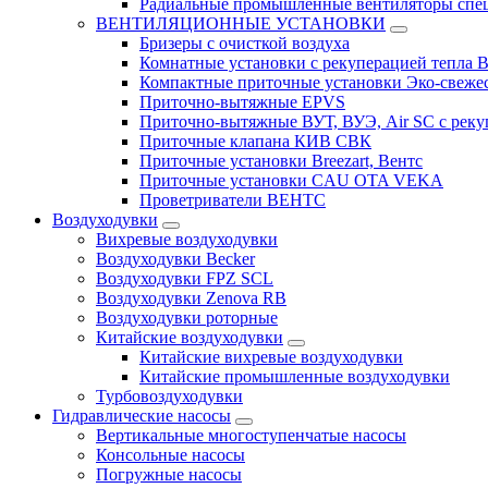
Радиальные промышленные вентиляторы спец
ВЕНТИЛЯЦИОННЫЕ УСТАНОВКИ
Бризеры с очисткой воздуха
Комнатные установки с рекуперацией тепла B
Компактные приточные установки Эко-свеже
Приточно-вытяжные EPVS
Приточно-вытяжные ВУТ, ВУЭ, Air SC с реку
Приточные клапана КИВ СВК
Приточные установки Breezart, Вентс
Приточные установки CAU OTA VEKA
Проветриватели ВЕНТС
Воздуходувки
Вихревые воздуходувки
Воздуходувки Becker
Воздуходувки FPZ SCL
Воздуходувки Zenova RB
Воздуходувки роторные
Китайские воздуходувки
Китайские вихревые воздуходувки
Китайские промышленные воздуходувки
Турбовоздуходувки
Гидравлические насосы
Вертикальные многоступенчатые насосы
Консольные насосы
Погружные насосы