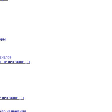
оры
аналов
ные вентиляторы
 вентиляторы
ы
го назначения