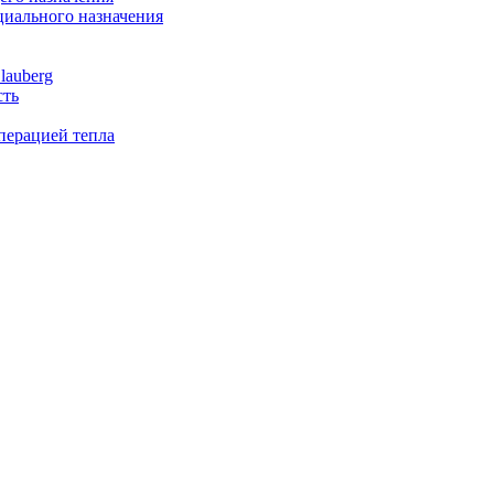
иального назначения
lauberg
сть
перацией тепла