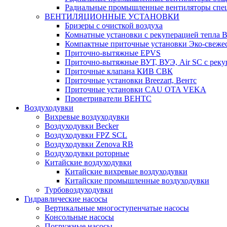
Радиальные промышленные вентиляторы спец
ВЕНТИЛЯЦИОННЫЕ УСТАНОВКИ
Бризеры с очисткой воздуха
Комнатные установки с рекуперацией тепла B
Компактные приточные установки Эко-свеже
Приточно-вытяжные EPVS
Приточно-вытяжные ВУТ, ВУЭ, Air SC с реку
Приточные клапана КИВ СВК
Приточные установки Breezart, Вентс
Приточные установки CAU OTA VEKA
Проветриватели ВЕНТС
Воздуходувки
Вихревые воздуходувки
Воздуходувки Becker
Воздуходувки FPZ SCL
Воздуходувки Zenova RB
Воздуходувки роторные
Китайские воздуходувки
Китайские вихревые воздуходувки
Китайские промышленные воздуходувки
Турбовоздуходувки
Гидравлические насосы
Вертикальные многоступенчатые насосы
Консольные насосы
Погружные насосы