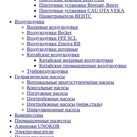
Приточные установки Breezart, Вентс
Приточные установки CAU OTA VEKA
Проветриватели ВЕНТС
Воздуходувки
Вихревые воздуходувки
Воздуходувки Becker
Воздуходувки FPZ SCL
Воздуходувки Zenova RB
Воздуходувки роторные
Китайские воздуходувки
Китайские вихревые воздуходувки
Китайские промышленные воздуходувки
Турбовоздуходувки
Гидравлические насосы
Вертикальные многоступенчатые насосы
Консольные насосы
Погружные насосы
Центробежные насосы
Центробежные насосы (нерж.сталь)
Циркуляционные насосы
Компрессоры
Промышленные пылесосы
Аэроножи UNOKOR
Электродвигатели