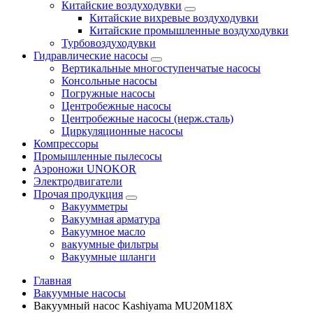
Китайские воздуходувки
Китайские вихревые воздуходувки
Китайские промышленные воздуходувки
Турбовоздуходувки
Гидравлические насосы
Вертикальные многоступенчатые насосы
Консольные насосы
Погружные насосы
Центробежные насосы
Центробежные насосы (нерж.сталь)
Циркуляционные насосы
Компрессоры
Промышленные пылесосы
Аэроножи UNOKOR
Электродвигатели
Прочая продукция
Вакуумметры
Вакуумная арматура
Вакуумное масло
вакуумные фильтры
Вакуумные шланги
Главная
Вакуумные насосы
Вакуумный насос Kashiyama MU20M18X