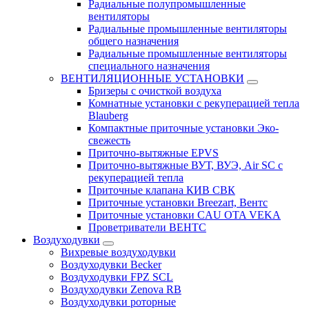
Радиальные полупромышленные
вентиляторы
Радиальные промышленные вентиляторы
общего назначения
Радиальные промышленные вентиляторы
специального назначения
ВЕНТИЛЯЦИОННЫЕ УСТАНОВКИ
Бризеры с очисткой воздуха
Комнатные установки с рекуперацией тепла
Blauberg
Компактные приточные установки Эко-
свежесть
Приточно-вытяжные EPVS
Приточно-вытяжные ВУТ, ВУЭ, Air SC с
рекуперацией тепла
Приточные клапана КИВ СВК
Приточные установки Breezart, Вентс
Приточные установки CAU OTA VEKA
Проветриватели ВЕНТС
Воздуходувки
Вихревые воздуходувки
Воздуходувки Becker
Воздуходувки FPZ SCL
Воздуходувки Zenova RB
Воздуходувки роторные