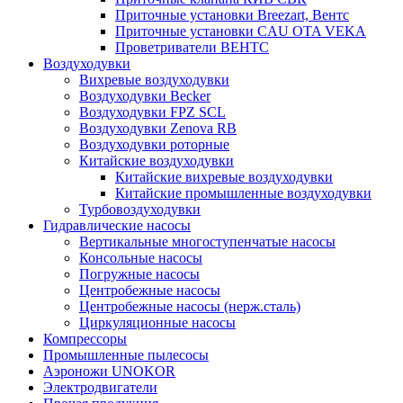
Приточные установки Breezart, Вентс
Приточные установки CAU OTA VEKA
Проветриватели ВЕНТС
Воздуходувки
Вихревые воздуходувки
Воздуходувки Becker
Воздуходувки FPZ SCL
Воздуходувки Zenova RB
Воздуходувки роторные
Китайские воздуходувки
Китайские вихревые воздуходувки
Китайские промышленные воздуходувки
Турбовоздуходувки
Гидравлические насосы
Вертикальные многоступенчатые насосы
Консольные насосы
Погружные насосы
Центробежные насосы
Центробежные насосы (нерж.сталь)
Циркуляционные насосы
Компрессоры
Промышленные пылесосы
Аэроножи UNOKOR
Электродвигатели