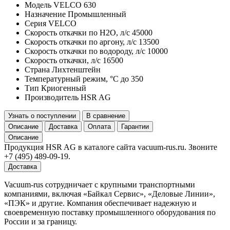
Модель
VELCO 630
Назначение
Промышленный
Серия
VELCO
Скорость откачки по H2O, л/с
45000
Скорость откачки по аргону, л/с
13500
Скорость откачки по водороду, л/с
10000
Скорость откачки, л/с
16500
Страна
Лихтенштейн
Температурный режим, °С
до 350
Тип
Криогенный
Производитель
HSR AG
Узнать о поступлении
В сравнение
Описание
Доставка
Оплата
Гарантии
Описание
Продукция HSR AG в каталоге сайта vacuum-rus.ru. Звоните
+7 (495) 489-09-19.
Доставка
Vacuum-rus сотрудничает с крупными транспортными
компаниями, включая «Байкал Сервис», «Деловые Линии»,
«ПЭК» и другие. Компания обеспечивает надежную и
своевременную поставку промышленного оборудования по
России и за границу.