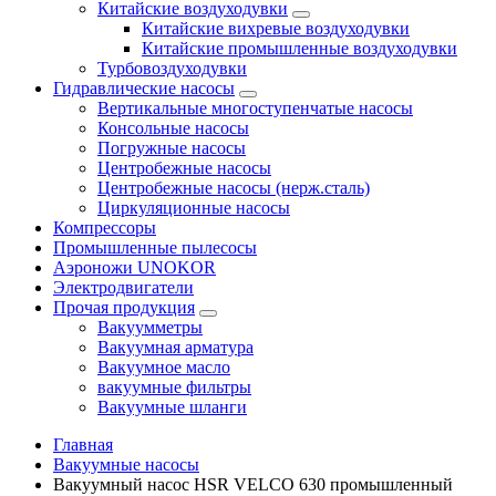
Китайские воздуходувки
Китайские вихревые воздуходувки
Китайские промышленные воздуходувки
Турбовоздуходувки
Гидравлические насосы
Вертикальные многоступенчатые насосы
Консольные насосы
Погружные насосы
Центробежные насосы
Центробежные насосы (нерж.сталь)
Циркуляционные насосы
Компрессоры
Промышленные пылесосы
Аэроножи UNOKOR
Электродвигатели
Прочая продукция
Вакуумметры
Вакуумная арматура
Вакуумное масло
вакуумные фильтры
Вакуумные шланги
Главная
Вакуумные насосы
Вакуумный насос HSR VELCO 630 промышленный