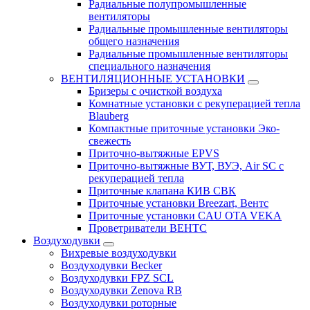
Радиальные полупромышленные
вентиляторы
Радиальные промышленные вентиляторы
общего назначения
Радиальные промышленные вентиляторы
специального назначения
ВЕНТИЛЯЦИОННЫЕ УСТАНОВКИ
Бризеры с очисткой воздуха
Комнатные установки с рекуперацией тепла
Blauberg
Компактные приточные установки Эко-
свежесть
Приточно-вытяжные EPVS
Приточно-вытяжные ВУТ, ВУЭ, Air SC с
рекуперацией тепла
Приточные клапана КИВ СВК
Приточные установки Breezart, Вентс
Приточные установки CAU OTA VEKA
Проветриватели ВЕНТС
Воздуходувки
Вихревые воздуходувки
Воздуходувки Becker
Воздуходувки FPZ SCL
Воздуходувки Zenova RB
Воздуходувки роторные