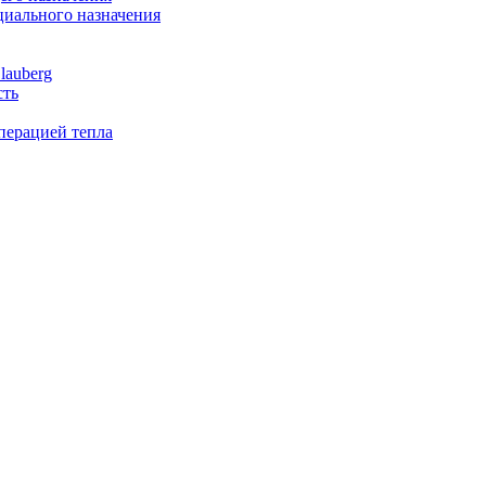
иального назначения
lauberg
сть
перацией тепла