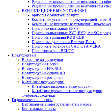
Радиальные промышленные вентиляторы обще
Радиальные промышленные вентиляторы спец
ВЕНТИЛЯЦИОННЫЕ УСТАНОВКИ
Бризеры с очисткой воздуха
Комнатные установки с рекуперацией тепла B
Компактные приточные установки Эко-свеже
Приточно-вытяжные EPVS
Приточно-вытяжные ВУТ, ВУЭ, Air SC с реку
Приточные клапана КИВ СВК
Приточные установки Breezart, Вентс
Приточные установки CAU OTA VEKA
Проветриватели ВЕНТС
Воздуходувки
Вихревые воздуходувки
Воздуходувки Becker
Воздуходувки FPZ SCL
Воздуходувки Zenova RB
Воздуходувки роторные
Китайские воздуходувки
Китайские вихревые воздуходувки
Китайские промышленные воздуходувки
Турбовоздуходувки
Гидравлические насосы
Вертикальные многоступенчатые насосы
Консольные насосы