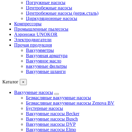
Погружные насосы
Центробежные насосы
Центробежные насосы (нерж.сталь)
Циркуляционные насосы
Компрессоры
Промышленные пылесосы
Аэроножи UNOKOR
Электродвигатели
Прочая продукция
Вакуумметры
Вакуумная арматура
Вакуумное масло
вакуумные фильтры
Вакуумные шланги
Каталог
×
Вакуумные насосы
Безмасляные вакуумные насосы
Безмасляные вакуумные насосы Zenova BV
Бустерные насосы
Вакуумные насосы Becker
Вакуумные насосы Busch
Вакуумные насосы DVP
Вакуумные насосы Elmo