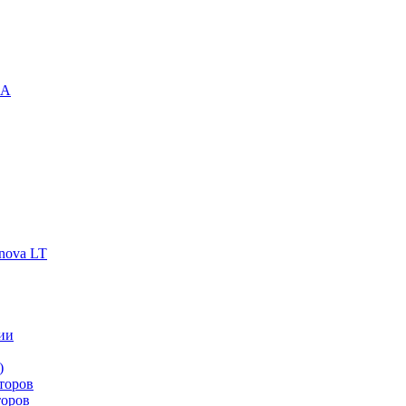
-A
nova LT
ии
)
торов
торов