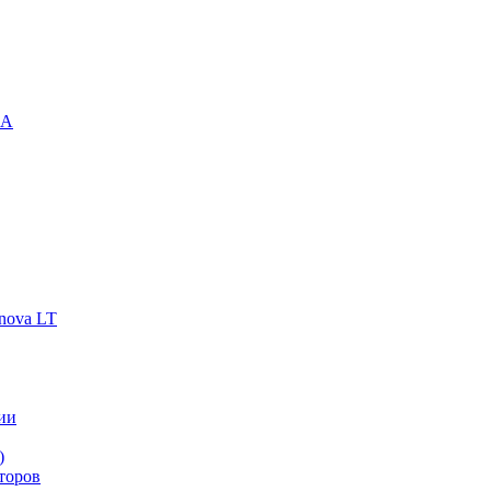
-A
nova LT
ии
)
торов