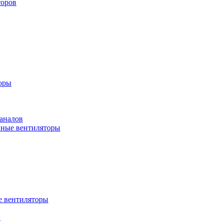
торов
оры
аналов
ные вентиляторы
 вентиляторы
ы