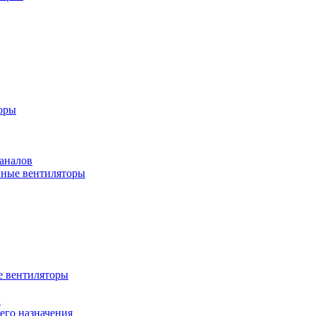
оры
аналов
ные вентиляторы
 вентиляторы
ы
го назначения