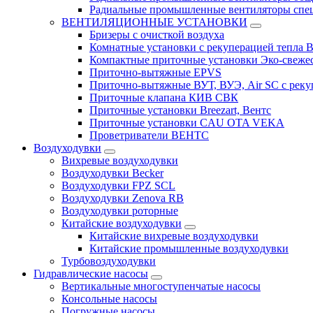
Радиальные промышленные вентиляторы спец
ВЕНТИЛЯЦИОННЫЕ УСТАНОВКИ
Бризеры с очисткой воздуха
Комнатные установки с рекуперацией тепла B
Компактные приточные установки Эко-свеже
Приточно-вытяжные EPVS
Приточно-вытяжные ВУТ, ВУЭ, Air SC с реку
Приточные клапана КИВ СВК
Приточные установки Breezart, Вентс
Приточные установки CAU OTA VEKA
Проветриватели ВЕНТС
Воздуходувки
Вихревые воздуходувки
Воздуходувки Becker
Воздуходувки FPZ SCL
Воздуходувки Zenova RB
Воздуходувки роторные
Китайские воздуходувки
Китайские вихревые воздуходувки
Китайские промышленные воздуходувки
Турбовоздуходувки
Гидравлические насосы
Вертикальные многоступенчатые насосы
Консольные насосы
Погружные насосы