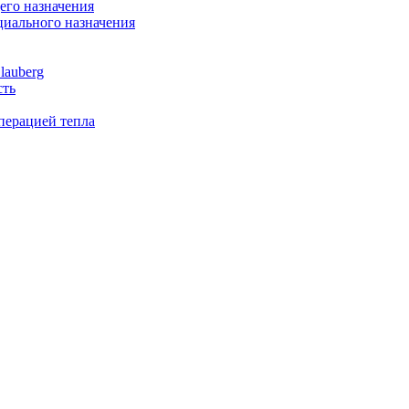
го назначения
иального назначения
lauberg
сть
перацией тепла