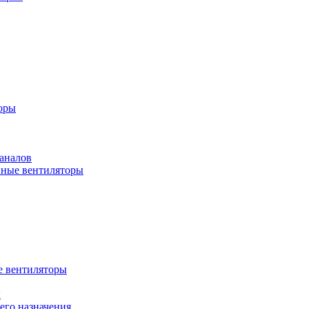
оры
аналов
ные вентиляторы
 вентиляторы
ы
го назначения