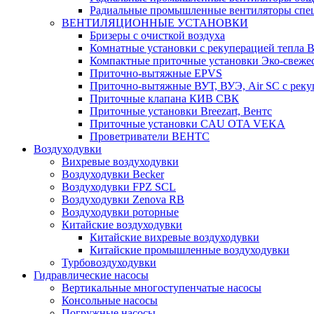
Радиальные промышленные вентиляторы спец
ВЕНТИЛЯЦИОННЫЕ УСТАНОВКИ
Бризеры с очисткой воздуха
Комнатные установки с рекуперацией тепла B
Компактные приточные установки Эко-свеже
Приточно-вытяжные EPVS
Приточно-вытяжные ВУТ, ВУЭ, Air SC с реку
Приточные клапана КИВ СВК
Приточные установки Breezart, Вентс
Приточные установки CAU OTA VEKA
Проветриватели ВЕНТС
Воздуходувки
Вихревые воздуходувки
Воздуходувки Becker
Воздуходувки FPZ SCL
Воздуходувки Zenova RB
Воздуходувки роторные
Китайские воздуходувки
Китайские вихревые воздуходувки
Китайские промышленные воздуходувки
Турбовоздуходувки
Гидравлические насосы
Вертикальные многоступенчатые насосы
Консольные насосы
Погружные насосы