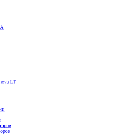
-A
nova LT
ии
)
торов
торов