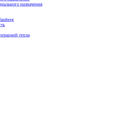
иального назначения
lauberg
сть
перацией тепла