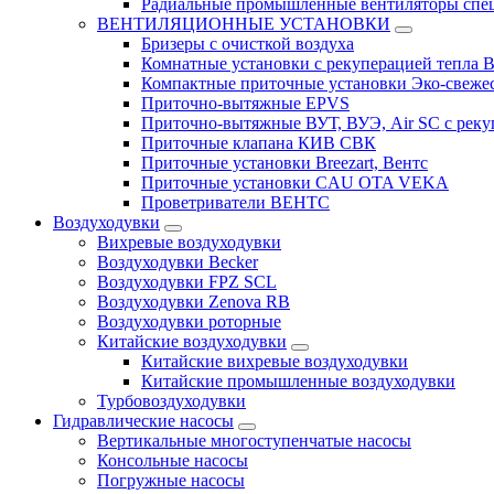
Радиальные промышленные вентиляторы спец
ВЕНТИЛЯЦИОННЫЕ УСТАНОВКИ
Бризеры с очисткой воздуха
Комнатные установки с рекуперацией тепла B
Компактные приточные установки Эко-свеже
Приточно-вытяжные EPVS
Приточно-вытяжные ВУТ, ВУЭ, Air SC с реку
Приточные клапана КИВ СВК
Приточные установки Breezart, Вентс
Приточные установки CAU OTA VEKA
Проветриватели ВЕНТС
Воздуходувки
Вихревые воздуходувки
Воздуходувки Becker
Воздуходувки FPZ SCL
Воздуходувки Zenova RB
Воздуходувки роторные
Китайские воздуходувки
Китайские вихревые воздуходувки
Китайские промышленные воздуходувки
Турбовоздуходувки
Гидравлические насосы
Вертикальные многоступенчатые насосы
Консольные насосы
Погружные насосы