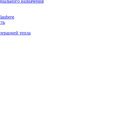
иального назначения
lauberg
сть
перацией тепла