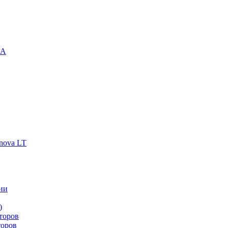
-A
nova LT
ии
)
торов
торов