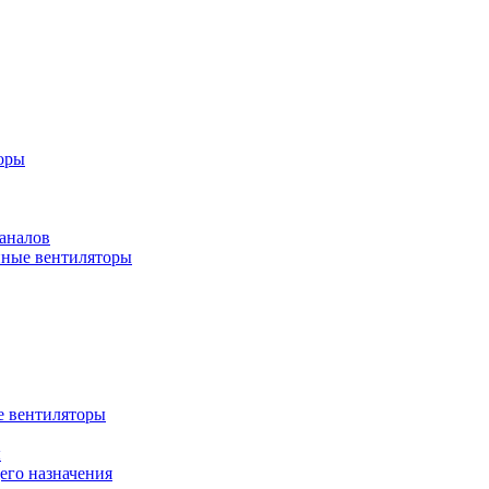
оры
аналов
ные вентиляторы
 вентиляторы
ы
го назначения