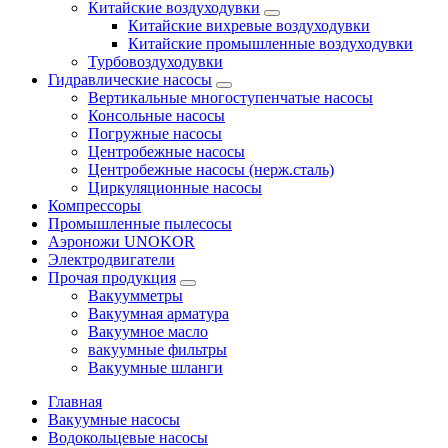
Китайские воздуходувки
Китайские вихревые воздуходувки
Китайские промышленные воздуходувки
Турбовоздуходувки
Гидравлические насосы
Вертикальные многоступенчатые насосы
Консольные насосы
Погружные насосы
Центробежные насосы
Центробежные насосы (нерж.сталь)
Циркуляционные насосы
Компрессоры
Промышленные пылесосы
Аэроножи UNOKOR
Электродвигатели
Прочая продукция
Вакуумметры
Вакуумная арматура
Вакуумное масло
вакуумные фильтры
Вакуумные шланги
Главная
Вакуумные насосы
Водокольцевые насосы