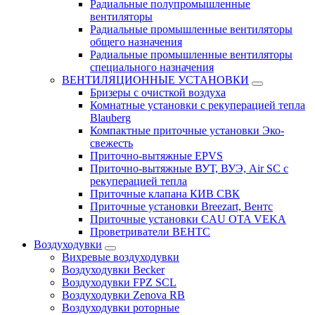
Радиальные полупромышленные
вентиляторы
Радиальные промышленные вентиляторы
общего назначения
Радиальные промышленные вентиляторы
специального назначения
ВЕНТИЛЯЦИОННЫЕ УСТАНОВКИ
Бризеры с очисткой воздуха
Комнатные установки с рекуперацией тепла
Blauberg
Компактные приточные установки Эко-
свежесть
Приточно-вытяжные EPVS
Приточно-вытяжные ВУТ, ВУЭ, Air SC с
рекуперацией тепла
Приточные клапана КИВ СВК
Приточные установки Breezart, Вентс
Приточные установки CAU OTA VEKA
Проветриватели ВЕНТС
Воздуходувки
Вихревые воздуходувки
Воздуходувки Becker
Воздуходувки FPZ SCL
Воздуходувки Zenova RB
Воздуходувки роторные