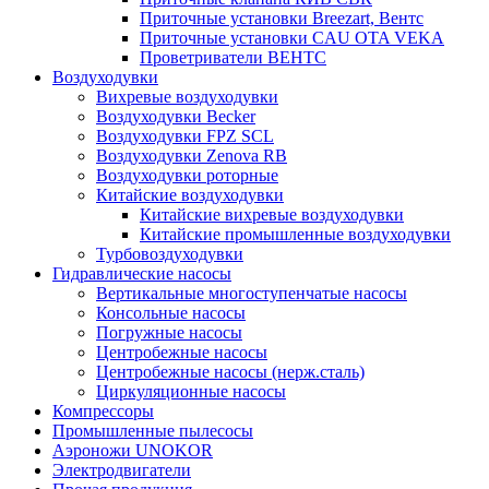
Приточные установки Breezart, Вентс
Приточные установки CAU OTA VEKA
Проветриватели ВЕНТС
Воздуходувки
Вихревые воздуходувки
Воздуходувки Becker
Воздуходувки FPZ SCL
Воздуходувки Zenova RB
Воздуходувки роторные
Китайские воздуходувки
Китайские вихревые воздуходувки
Китайские промышленные воздуходувки
Турбовоздуходувки
Гидравлические насосы
Вертикальные многоступенчатые насосы
Консольные насосы
Погружные насосы
Центробежные насосы
Центробежные насосы (нерж.сталь)
Циркуляционные насосы
Компрессоры
Промышленные пылесосы
Аэроножи UNOKOR
Электродвигатели