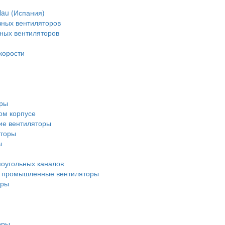
lau (Испания)
зных вентиляторов
зных вентиляторов
корости
оры
ом корпусе
ие вентиляторы
яторы
ы
оугольных каналов
 промышленные вентиляторы
оры
оры