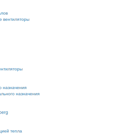
алов
 вентиляторы
ентиляторы
о назначения
льного назначения
berg
цией тепла