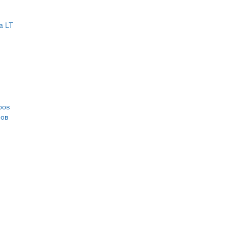
a LT
ров
ров