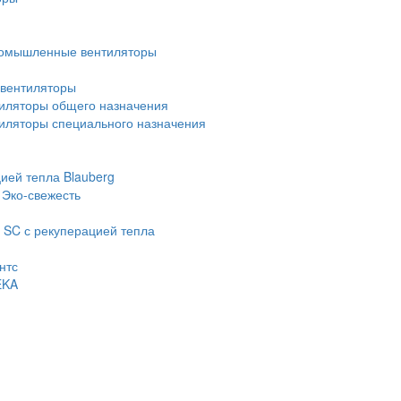
омышленные вентиляторы
вентиляторы
иляторы общего назначения
ляторы специального назначения
ией тепла Blauberg
 Эко-свежесть
 SC с рекуперацией тепла
нтс
EKA