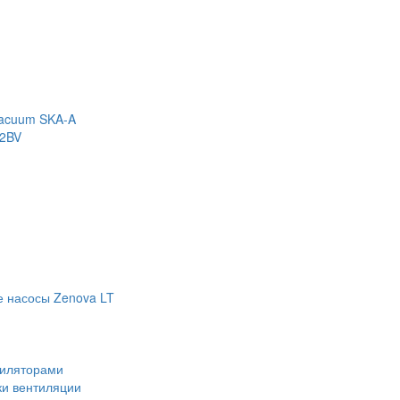
Vacuum SKA-A
 2BV
е насосы Zenova LT
тиляторами
ки вентиляции