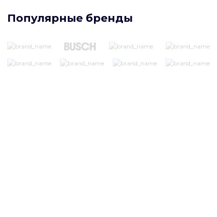
Популярные бренды
Нужна консультация
специалиста?
Заполните поля формы и мы свяжемся
с вами в ближайшее время