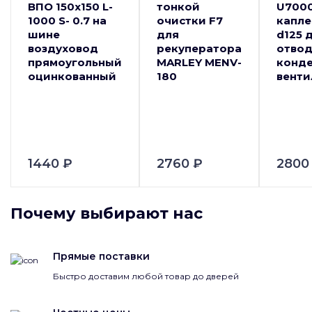
ВПО 150x150 L-
тонкой
U700
1000 S- 0.7 на
очистки F7
капл
шине
для
d125 
воздуховод
рекуператора
отво
прямоугольный
MARLEY MENV-
конде
оцинкованный
180
венти
1440 ₽
2760 ₽
2800
Почему выбирают нас
Прямые поставки
Быстро доставим любой товар до дверей