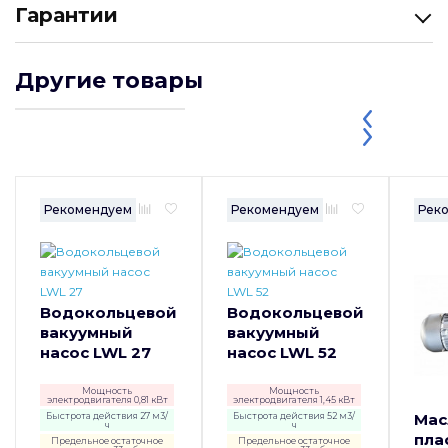
Гарантии
Другие товары
Рекомендуем
Рекомендуем
Рек
Водокольцевой
Водокольцевой
вакуумный
вакуумный
насос LWL 27
насос LWL 52
Мощность
Мощность
электродвигателя 0,81 кВт
электродвигателя 1,45 кВт
Быстрота действия 27 м3/
Быстрота действия 52 м3/
Мас
ч
ч
пла
Предельное остаточное
Предельное остаточное