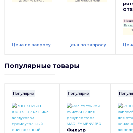
давление 33 мбар
давление 33 мбар
рот
GTS
Мощно
Быстро
П
Цена по запросу
Цена по запросу
Цен
Популярные товары
Популярно
Популярно
Попул
Фильтр