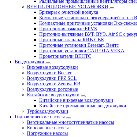
Радиальные промышленные вентиляторы спец
ВЕНТИЛЯЦИОННЫЕ УСТАНОВКИ
Бризеры с очисткой воздуха
Комнатные установки с рекуперацией тепла B
Компактные приточные установки Эко-свеже
Приточно-вытяжные EPVS
Приточно-вытяжные ВУТ, ВУЭ, Air SC с реку
Приточные клапана КИВ СВК
Приточные установки Breezart, Вентс
Приточные установки CAU OTA VEKA
Проветриватели ВЕНТС
Воздуходувки
Вихревые воздуходувки
Воздуходувки Becker
Воздуходувки FPZ SCL
Воздуходувки Zenova RB
Воздуходувки роторные
Китайские воздуходувки
Китайские вихревые воздуходувки
Китайские промышленные воздуходувки
Турбовоздуходувки
Гидравлические насосы
Вертикальные многоступенчатые насосы
Консольные насосы
Погружные насосы