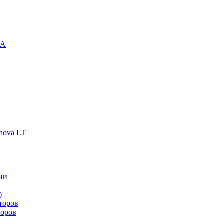
-A
nova LT
ии
)
торов
торов