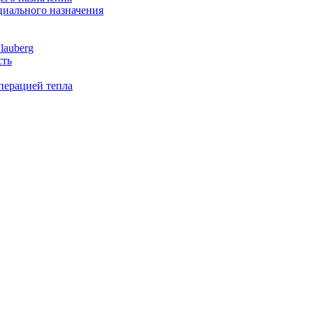
иального назначения
lauberg
сть
перацией тепла