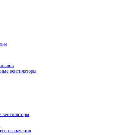
оры
аналов
ные вентиляторы
 вентиляторы
ы
го назначения