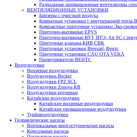
Радиальные промышленные вентиляторы спец
ВЕНТИЛЯЦИОННЫЕ УСТАНОВКИ
Бризеры с очисткой воздуха
Комнатные установки с рекуперацией тепла B
Компактные приточные установки Эко-свеже
Приточно-вытяжные EPVS
Приточно-вытяжные ВУТ, ВУЭ, Air SC с реку
Приточные клапана КИВ СВК
Приточные установки Breezart, Вентс
Приточные установки CAU OTA VEKA
Проветриватели ВЕНТС
Воздуходувки
Вихревые воздуходувки
Воздуходувки Becker
Воздуходувки FPZ SCL
Воздуходувки Zenova RB
Воздуходувки роторные
Китайские воздуходувки
Китайские вихревые воздуходувки
Китайские промышленные воздуходувки
Турбовоздуходувки
Гидравлические насосы
Вертикальные многоступенчатые насосы
Консольные насосы
Погружные насосы