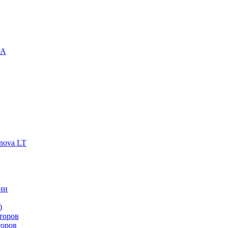
-A
nova LT
ии
)
торов
торов