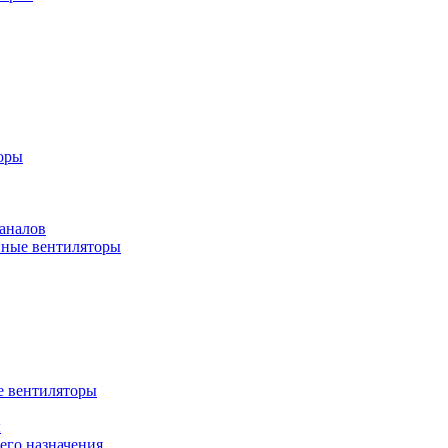
оры
аналов
ные вентиляторы
 вентиляторы
ы
го назначения