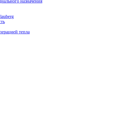
иального назначения
lauberg
сть
перацией тепла