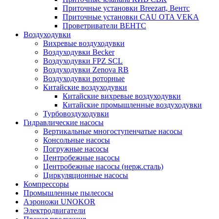
Приточные установки Breezart, Вентс
Приточные установки CAU OTA VEKA
Проветриватели ВЕНТС
Воздуходувки
Вихревые воздуходувки
Воздуходувки Becker
Воздуходувки FPZ SCL
Воздуходувки Zenova RB
Воздуходувки роторные
Китайские воздуходувки
Китайские вихревые воздуходувки
Китайские промышленные воздуходувки
Турбовоздуходувки
Гидравлические насосы
Вертикальные многоступенчатые насосы
Консольные насосы
Погружные насосы
Центробежные насосы
Центробежные насосы (нерж.сталь)
Циркуляционные насосы
Компрессоры
Промышленные пылесосы
Аэроножи UNOKOR
Электродвигатели