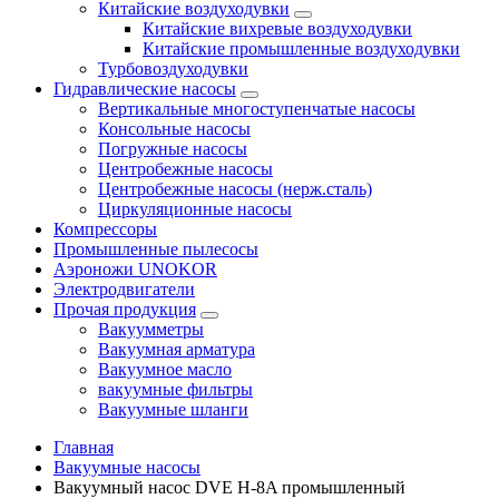
Китайские воздуходувки
Китайские вихревые воздуходувки
Китайские промышленные воздуходувки
Турбовоздуходувки
Гидравлические насосы
Вертикальные многоступенчатые насосы
Консольные насосы
Погружные насосы
Центробежные насосы
Центробежные насосы (нерж.сталь)
Циркуляционные насосы
Компрессоры
Промышленные пылесосы
Аэроножи UNOKOR
Электродвигатели
Прочая продукция
Вакуумметры
Вакуумная арматура
Вакуумное масло
вакуумные фильтры
Вакуумные шланги
Главная
Вакуумные насосы
Вакуумный насос DVE H-8A промышленный