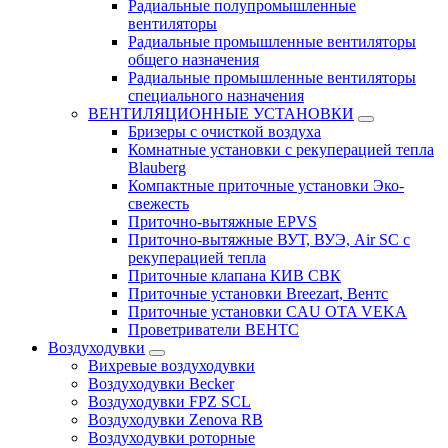
Радиальные полупромышленные
вентиляторы
Радиальные промышленные вентиляторы
общего назначения
Радиальные промышленные вентиляторы
специального назначения
ВЕНТИЛЯЦИОННЫЕ УСТАНОВКИ
Бризеры с очисткой воздуха
Комнатные установки с рекуперацией тепла
Blauberg
Компактные приточные установки Эко-
свежесть
Приточно-вытяжные EPVS
Приточно-вытяжные ВУТ, ВУЭ, Air SC с
рекуперацией тепла
Приточные клапана КИВ СВК
Приточные установки Breezart, Вентс
Приточные установки CAU OTA VEKA
Проветриватели ВЕНТС
Воздуходувки
Вихревые воздуходувки
Воздуходувки Becker
Воздуходувки FPZ SCL
Воздуходувки Zenova RB
Воздуходувки роторные