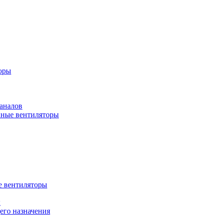
оры
аналов
ные вентиляторы
 вентиляторы
ы
го назначения