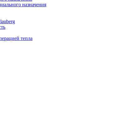
иального назначения
lauberg
сть
перацией тепла