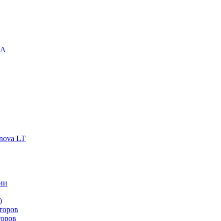
-A
nova LT
ии
)
торов
торов