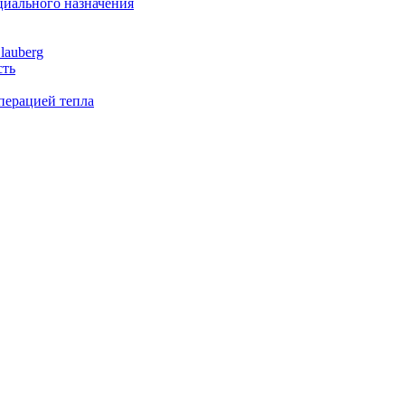
иального назначения
lauberg
сть
перацией тепла