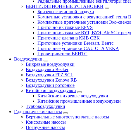
Радиальные промышленные вентиляторы спец
ВЕНТИЛЯЦИОННЫЕ УСТАНОВКИ
Бризеры с очисткой воздуха
Комнатные установки с рекуперацией тепла B
Компактные приточные установки Эко-свеже
Приточно-вытяжные EPVS
Приточно-вытяжные ВУТ, ВУЭ, Air SC с реку
Приточные клапана КИВ СВК
Приточные установки Breezart, Вентс
Приточные установки CAU OTA VEKA
Проветриватели ВЕНТС
Воздуходувки
Вихревые воздуходувки
Воздуходувки Becker
Воздуходувки FPZ SCL
Воздуходувки Zenova RB
Воздуходувки роторные
Китайские воздуходувки
Китайские вихревые воздуходувки
Китайские промышленные воздуходувки
Турбовоздуходувки
Гидравлические насосы
Вертикальные многоступенчатые насосы
Консольные насосы
Погружные насосы