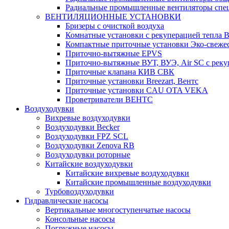
Радиальные промышленные вентиляторы спец
ВЕНТИЛЯЦИОННЫЕ УСТАНОВКИ
Бризеры с очисткой воздуха
Комнатные установки с рекуперацией тепла B
Компактные приточные установки Эко-свеже
Приточно-вытяжные EPVS
Приточно-вытяжные ВУТ, ВУЭ, Air SC с реку
Приточные клапана КИВ СВК
Приточные установки Breezart, Вентс
Приточные установки CAU OTA VEKA
Проветриватели ВЕНТС
Воздуходувки
Вихревые воздуходувки
Воздуходувки Becker
Воздуходувки FPZ SCL
Воздуходувки Zenova RB
Воздуходувки роторные
Китайские воздуходувки
Китайские вихревые воздуходувки
Китайские промышленные воздуходувки
Турбовоздуходувки
Гидравлические насосы
Вертикальные многоступенчатые насосы
Консольные насосы
Погружные насосы