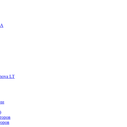
-A
nova LT
ии
)
торов
торов