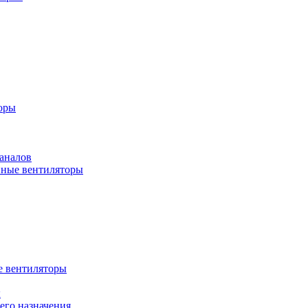
оры
аналов
ные вентиляторы
 вентиляторы
ы
го назначения