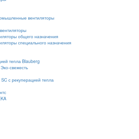
омышленные вентиляторы
вентиляторы
иляторы общего назначения
ляторы специального назначения
ией тепла Blauberg
 Эко-свежесть
 SC с рекуперацией тепла
нтс
EKA