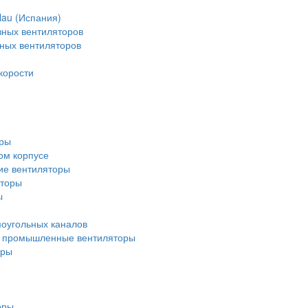
lau (Испания)
зных вентиляторов
зных вентиляторов
корости
оры
ом корпусе
ие вентиляторы
яторы
ы
оугольных каналов
 промышленные вентиляторы
оры
оры