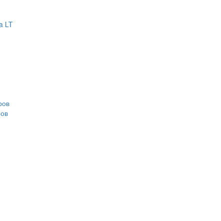
a LT
ров
ров