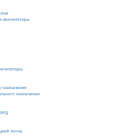
алов
 вентиляторы
ентиляторы
о назначения
льного назначения
berg
цией тепла