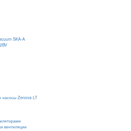
Vacuum SKA-A
 2BV
е насосы Zenova LT
тиляторами
ки вентиляции