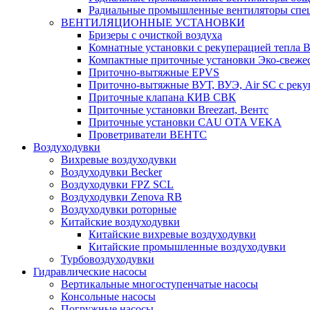
Радиальные промышленные вентиляторы спец
ВЕНТИЛЯЦИОННЫЕ УСТАНОВКИ
Бризеры с очисткой воздуха
Комнатные установки с рекуперацией тепла B
Компактные приточные установки Эко-свеже
Приточно-вытяжные EPVS
Приточно-вытяжные ВУТ, ВУЭ, Air SC с реку
Приточные клапана КИВ СВК
Приточные установки Breezart, Вентс
Приточные установки CAU OTA VEKA
Проветриватели ВЕНТС
Воздуходувки
Вихревые воздуходувки
Воздуходувки Becker
Воздуходувки FPZ SCL
Воздуходувки Zenova RB
Воздуходувки роторные
Китайские воздуходувки
Китайские вихревые воздуходувки
Китайские промышленные воздуходувки
Турбовоздуходувки
Гидравлические насосы
Вертикальные многоступенчатые насосы
Консольные насосы
Погружные насосы