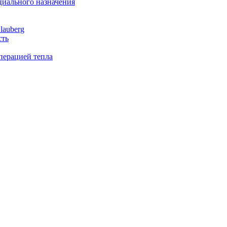
иального назначения
lauberg
сть
перацией тепла