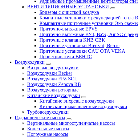
Радиальные промышленные вентиляторы спец
ВЕНТИЛЯЦИОННЫЕ УСТАНОВКИ
Бризеры с очисткой воздуха
Комнатные установки с рекуперацией тепла B
Компактные приточные установки Эко-свеже
Приточно-вытяжные EPVS
Приточно-вытяжные ВУТ, ВУЭ, Air SC с реку
Приточные клапана КИВ СВК
Приточные установки Breezart, Вентс
Приточные установки CAU OTA VEKA
Проветриватели ВЕНТС
Воздуходувки
Вихревые воздуходувки
Воздуходувки Becker
Воздуходувки FPZ SCL
Воздуходувки Zenova RB
Воздуходувки роторные
Китайские воздуходувки
Китайские вихревые воздуходувки
Китайские промышленные воздуходувки
Турбовоздуходувки
Гидравлические насосы
Вертикальные многоступенчатые насосы
Консольные насосы
Погружные насосы