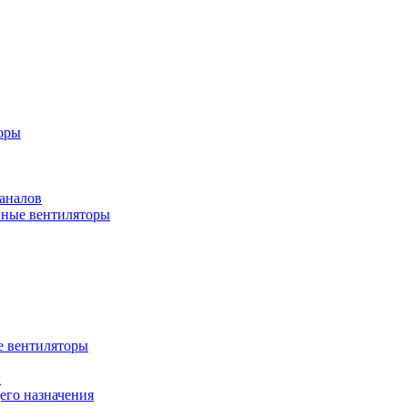
оры
аналов
ные вентиляторы
 вентиляторы
ы
го назначения