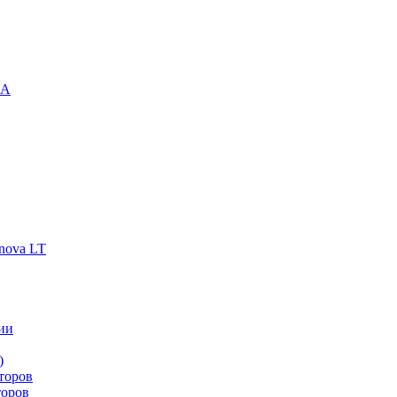
-A
nova LT
ии
)
торов
торов