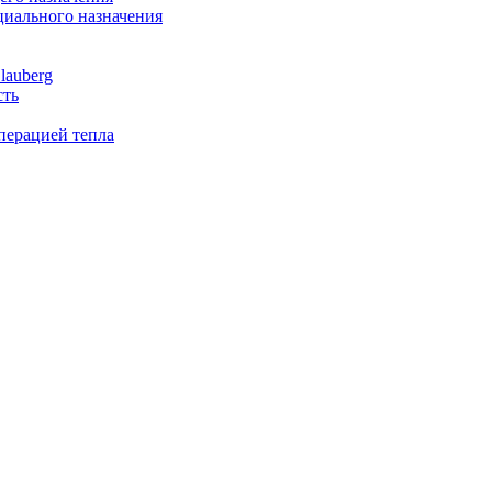
иального назначения
lauberg
сть
перацией тепла