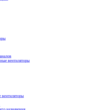
оры
аналов
ные вентиляторы
 вентиляторы
ы
го назначения