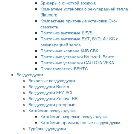
Бризеры с очисткой воздуха
Комнатные установки с рекуперацией тепла
Blauberg
Компактные приточные установки Эко-
свежесть
Приточно-вытяжные EPVS
Приточно-вытяжные ВУТ, ВУЭ, Air SC с
рекуперацией тепла
Приточные клапана КИВ СВК
Приточные установки Breezart, Вентс
Приточные установки CAU OTA VEKA
Проветриватели ВЕНТС
Воздуходувки
Вихревые воздуходувки
Воздуходувки Becker
Воздуходувки FPZ SCL
Воздуходувки Zenova RB
Воздуходувки роторные
Китайские воздуходувки
Китайские вихревые воздуходувки
Китайские промышленные воздуходувки
Турбовоздуходувки