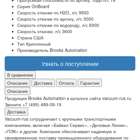
Пропускная способность по аргону, торр-л/с
19
Серия
OnBoard
Скорость откачки по H2O, л/с
9500
Скорость откачки по аргону, л/с
3000
Скорость откачки по водороду, л/с
6000
Скорость откачки, л/с
3600
Страна
США
Тип
Криогенный
Производитель
Brooks Automation
Узнать о поступлении
В сравнение
Описание
Доставка
Оплата
Гарантии
Описание
Продукция Brooks Automation в каталоге сайта vacuum-rus.ru.
Звоните +7 (495) 489-09-19.
Доставка
Vacuum-rus сотрудничает с крупными транспортными
компаниями, включая «Байкал Сервис», «Деловые Линии»,
«ПЭК» и другие. Компания обеспечивает надежную и
своевременную поставку промышленного оборудования по