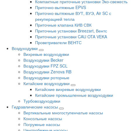
Компактные приточные установки Эко-свежесть
Приточно-вытяжные EPVS
Приточно-вытяжные ВУТ, ВУЭ, Air SC с
рекуперацией тепла
Приточные клапана КИВ СВК
Приточные установки Breezart, Вентс
Приточные установки CAU OTA VEKA
Проветриватели ВЕНТС
Воздуходувки
Вихревые воздуходувки
Воздуходувки Becker
Воздуходувки FPZ SCL
Воздуходувки Zenova RB
Воздуходувки роторные
Китайские воздуходувки
Китайские вихревые воздуходувки
Китайские промышленные воздуходувки
Турбовоздуходувки
Гидравлические насосы
Вертикальные многоступенчатые насосы
Консольные насосы
Погружные насосы
Центробежные насосы