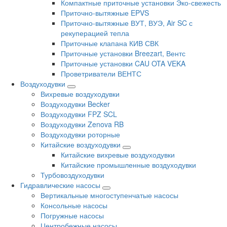
Компактные приточные установки Эко-свежесть
Приточно-вытяжные EPVS
Приточно-вытяжные ВУТ, ВУЭ, Air SC с
рекуперацией тепла
Приточные клапана КИВ СВК
Приточные установки Breezart, Вентс
Приточные установки CAU OTA VEKA
Проветриватели ВЕНТС
Воздуходувки
Вихревые воздуходувки
Воздуходувки Becker
Воздуходувки FPZ SCL
Воздуходувки Zenova RB
Воздуходувки роторные
Китайские воздуходувки
Китайские вихревые воздуходувки
Китайские промышленные воздуходувки
Турбовоздуходувки
Гидравлические насосы
Вертикальные многоступенчатые насосы
Консольные насосы
Погружные насосы
Центробежные насосы