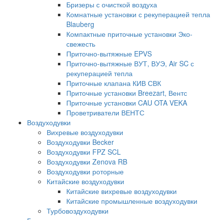
Бризеры с очисткой воздуха
Комнатные установки с рекуперацией тепла
Blauberg
Компактные приточные установки Эко-
свежесть
Приточно-вытяжные EPVS
Приточно-вытяжные ВУТ, ВУЭ, Air SC с
рекуперацией тепла
Приточные клапана КИВ СВК
Приточные установки Breezart, Вентс
Приточные установки CAU OTA VEKA
Проветриватели ВЕНТС
Воздуходувки
Вихревые воздуходувки
Воздуходувки Becker
Воздуходувки FPZ SCL
Воздуходувки Zenova RB
Воздуходувки роторные
Китайские воздуходувки
Китайские вихревые воздуходувки
Китайские промышленные воздуходувки
Турбовоздуходувки