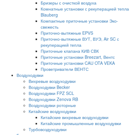
Бризеры с очисткой воздуха
Комнатные установки с рекуперацией тепла
Blauberg
Компактные приточные установки Эко-
свежесть
Приточно-вытяжные EPVS
Приточно-вытяжные ВУТ, ВУЭ, Air SC с
рекуперацией тепла
Приточные клапана КИВ СВК
Приточные установки Breezart, Вентс
Приточные установки CAU OTA VEKA
Проветриватели ВЕНТС
Воздуходувки
Вихревые воздуходувки
Воздуходувки Becker
Воздуходувки FPZ SCL
Воздуходувки Zenova RB
Воздуходувки роторные
Китайские воздуходувки
Китайские вихревые воздуходувки
Китайские промышленные воздуходувки
Турбовоздуходувки