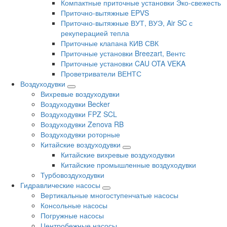
Компактные приточные установки Эко-свежесть
Приточно-вытяжные EPVS
Приточно-вытяжные ВУТ, ВУЭ, Air SC с
рекуперацией тепла
Приточные клапана КИВ СВК
Приточные установки Breezart, Вентс
Приточные установки CAU OTA VEKA
Проветриватели ВЕНТС
Воздуходувки
Вихревые воздуходувки
Воздуходувки Becker
Воздуходувки FPZ SCL
Воздуходувки Zenova RB
Воздуходувки роторные
Китайские воздуходувки
Китайские вихревые воздуходувки
Китайские промышленные воздуходувки
Турбовоздуходувки
Гидравлические насосы
Вертикальные многоступенчатые насосы
Консольные насосы
Погружные насосы
Центробежные насосы