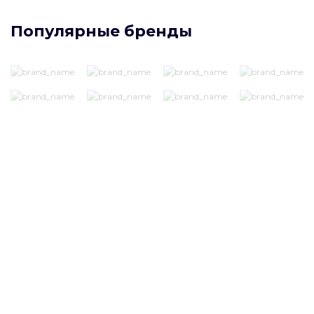
Популярные бренды
Нужна консультация
специалиста?
Заполните поля формы и мы свяжемся
с вами в ближайшее время