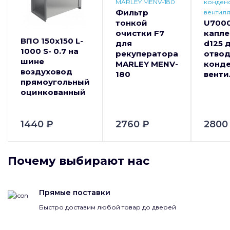
Фильтр
тонкой
U700
очистки F7
капл
ВПО 150x150 L-
для
d125 
1000 S- 0.7 на
рекуператора
отво
шине
MARLEY MENV-
конде
воздуховод
180
венти
прямоугольный
оцинкованный
1440 ₽
2760 ₽
2800
Почему выбирают нас
Прямые поставки
Быстро доставим любой товар до дверей