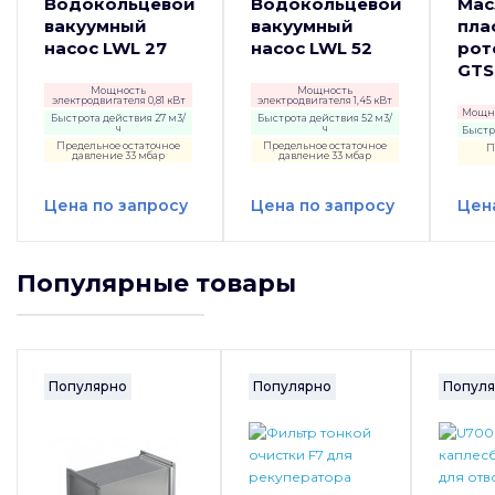
Водокольцевой
Водокольцевой
Мас
вакуумный
вакуумный
пла
насос LWL 27
насос LWL 52
рот
GTS
Мощность
Мощность
электродвигателя 0,81 кВт
электродвигателя 1,45 кВт
Мощно
Быстрота действия 27 м3/
Быстрота действия 52 м3/
ч
ч
Быстро
Предельное остаточное
Предельное остаточное
П
давление 33 мбар
давление 33 мбар
Цена по запросу
Цена по запросу
Цен
Популярные товары
Популярно
Популярно
Попул