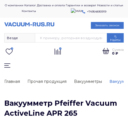
О компании
Каталог
Доставка и оплата
Гарантии и возврат
Новости и статьи
Контакты
+74954890919
Заказать звонок
Найти
Сумма
0
0
0 ₽
Главная
Прочая продукция
Вакуумметры
Вакуумме
Вакуумметр Pfeiffer Vacuum
ActiveLine APR 265