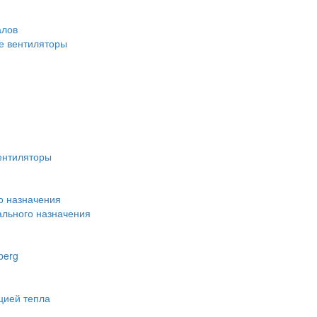
алов
 вентиляторы
ентиляторы
о назначения
льного назначения
berg
цией тепла