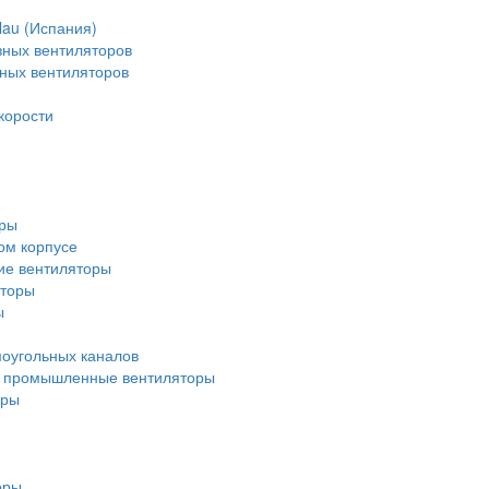
lau (Испания)
зных вентиляторов
зных вентиляторов
корости
оры
ом корпусе
ие вентиляторы
яторы
ы
оугольных каналов
 промышленные вентиляторы
оры
оры