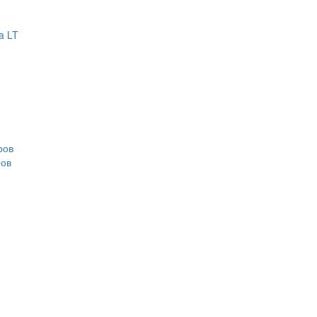
a LT
ров
ров