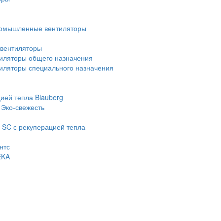
омышленные вентиляторы
вентиляторы
иляторы общего назначения
ляторы специального назначения
ией тепла Blauberg
 Эко-свежесть
 SC с рекуперацией тепла
нтс
EKA