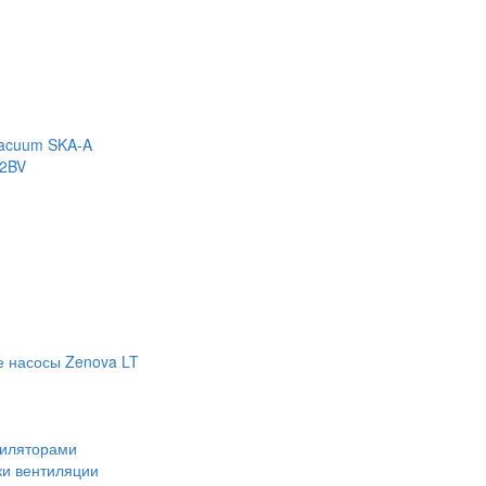
Vacuum SKA-A
 2BV
е насосы Zenova LT
тиляторами
ки вентиляции